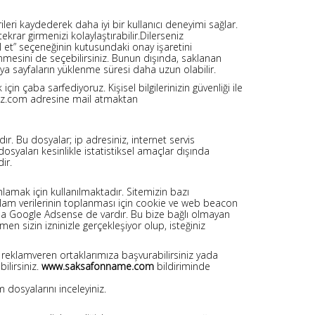
rileri kaydederek daha iyi bir kullanıcı deneyimi sağlar.
krar girmenizi kolaylaştırabilir.Dilerseniz
ul et” seçeneğinin kutusundaki onay işaretini
enmesini de seçebilirsiniz. Bunun dışında, saklanan
eya sayfaların yüklenme süresi daha uzun olabilir.
çin çaba sarfediyoruz. Kişisel bilgilerinizin güvenliği ile
teniz.com adresine mail atmaktan
ır. Bu dosyalar; ip adresiniz, internet servis
g dosyaları kesinlikle istatistiksel amaçlar dışında
ir.
mlamak için kullanılmaktadır. Sitemizin bazı
reklam verilerinin toplanması için cookie ve web beacon
asında Google Adsense de vardır. Bu bize bağlı olmayan
men sizin izninizle gerçekleşiyor olup, isteğiniz
n reklamveren ortaklarımıza başvurabilirsiniz yada
ilirsiniz.
www.saksafonname.com
bildiriminde
m dosyalarını inceleyiniz.