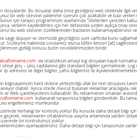
an dosyalardır. Bu dosyalar daha önce gezdiğiniz web siteleriyle ilgili ve
uz bir web sitesinin yüklenme süresini çok azaltabilir ve bazı verileri te
 Bunun için tarayıcı programınızın ayarlarında “Sitelerden çerezleri kab
yrıca, verilerin kaydedilmesi için her defasında sizden açıkça onay ist
seniz bu web sitesinin özelliklerinden bazılarını kullanamayabilirsiniz v
ınıza saygı duyuyor ve sitemizde geçirdiğiniz süre zarfında bunu sağlamak i
ştur. Sözleşme hakkında sorularınız olursa lütfen iletisim [at] sagliksi
ilerimizin gizliliği konusu bizim önceliklerimizden biridir.
aksafonname.com
da istatistiksel amaçlı log dosyaları kaydı tutmaktad
 ve siteye giriş – çıkış sayfalarınız gibi standard bilgileri içermektedir. Lo
 adresiniz ve diğer bilgiler, şahsi bilgileriniz ile ilişkilendirilmemekted
 bilgisayarınızın hard diskine yerleştirdiği ufak bir text dosyasını tanı
lanılıyor olabilir. Ayrıca sitede mevcut bulunan reklamlar aracılığıyla, 
erini ve Web işaretleyicilerini kullanabilir. Bu reklamveren ortakları ar
ksafonname.com
kullanarak tarayıcınıza bilgileri gönderebilir. Bu tama
ek bunu engellemeniz mümkündür.
i üzerinde herhangi bir kontrolü yoktur Bu konuda daha detaylı bilgi içi
e geçerek, reklamveren ortaklarımıza ulaşma anlamında yardım isteyeb
ı üzerinde bir kontrolümüz yoktur.
eklerinizden ayarlayabilirsiniz. Daha detaylı bilgi için tarayıcınızın yardı