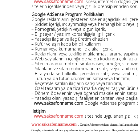
www.saksafonname.com
sitesi, internetin doğası ge
sitelerin içeriklerinden veya gizlilik prensiplerinden 
Google AdSense Program Politikaları
Google reklamlarını gösteren siteler aşağıdakileri içer
– Şiddet içeriği, ırk ayrımcılığı veya herhangi bir bire
– Pornografi, yetişkin veya olgun içerik,
– Bilgisayar / yazılım korsanlığıyla ilgili içerik,
– Yasadışı ilaçlar ve ilaç üretim cihazları ,
– Küfür ve aşırı kaba bir dil kullanımı,
– Kumar veya kumarhane ile alakalı içerik,
– Reklamların veya tekliflerin tıklanması, arama yapılma
– Web sayfalarının içeriğinde ya da kodunda çok fazla k
– Sitenin arama motoru sıralamasını, örneğin; sitenizin 
– Silahların ve silah mühimmatının satışı veya tanıtımı (ör
– Bira ya da sert alkollü içeceklerin satışı veya tanıtımı,
– Tütün ya da tütün ürünlerinin satışı veya tanıtımı,
– Reçeteyle satılan ilaçların satışı veya tanıtımı,
– Özel tasarım ya da ticari marka değeri taşıyan ürünleri
– Dönem ödevlerinin veya öğrenci makalelerinin satışı 
– Yasadışı olan, yasadışı faaliyetleri tanıtan veya başkal
www.saksafonname.com
Google Adsense program poli
İletişim
www.saksafonname.com
sitesinde uygulanan gizlilik p
www.saksafonname.com
, Google Adsense reklam sistemi kullanmaktadır.
Google, sitemizde reklam yayınlamak için çerezlerden yararlanır. Bu çerezlerini kullanara