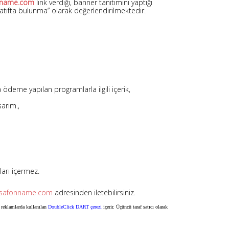
nname.com
link verdiği, banner tanıtımını yaptığı
“atıfta bulunma” olarak değerlendirilmektedir.
 ödeme yapılan programlarla ilgili içerik,
sarım.,
ları içermez.
ksafonname.com
adresinden iletebilirsiniz.
 reklamlarda kullanılan
DoubleClick DART çerezi
içerir. Üçüncü taraf satıcı olarak