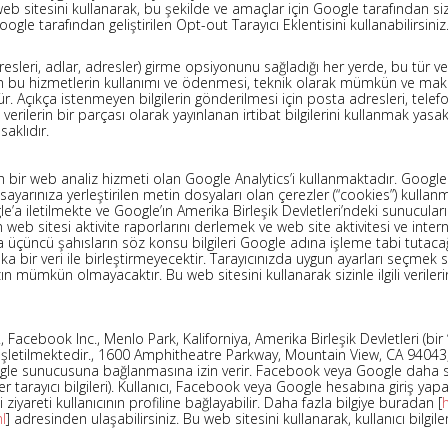
itesini kullanarak, bu şekilde ve amaçlar için Google tarafından sizinle 
e tarafından geliştirilen Opt-out Tarayıcı Eklentisini kullanabilirsiniz
adresleri, adlar, adresler) girme opsiyonunu sağladığı her yerde, bu tür ve
 bu hizmetlerin kullanımı ve ödenmesi, teknik olarak mümkün ve makul
 Açıkça istenmeyen bilgilerin gönderilmesi için posta adresleri, telef
i verilerin bir parçası olarak yayınlanan irtibat bilgilerini kullanmak y
aklıdır.
 bir web analiz hizmeti olan Google Analytics’i kullanmaktadır. Google Ana
isayarınıza yerleştirilen metin dosyaları olan çerezler (“cookies”) kulla
oogle’a iletilmekte ve Google’ın Amerika Birleşik Devletleri’ndeki sunucul
 web sitesi aktivite raporlarını derlemek ve web site aktivitesi ve inte
a üçüncü şahısların söz konsu bilgileri Google adına işleme tabi tutaca
a bir veri ile birleştirmeyecektir. Tarayıcınızda uygun ayarları seçmek 
n mümkün olmayacaktır. Bu web sitesini kullanarak sizinle ilgili verile
r., Facebook Inc., Menlo Park, Kaliforniya, Amerika Birleşik Devletleri (b
an işletilmektedir., 1600 Amphitheatre Parkway, Mountain View, CA 94043,
gle sunucusuna bağlanmasına izin verir. Facebook veya Google daha son
te diğer tarayıcı bilgileri). Kullanıcı, Facebook veya Google hesabına gi
yareti kullanıcının profiline bağlayabilir. Daha fazla bilgiye buradan [
l
] adresinden ulaşabilirsiniz. Bu web sitesini kullanarak, kullanıcı bilgil