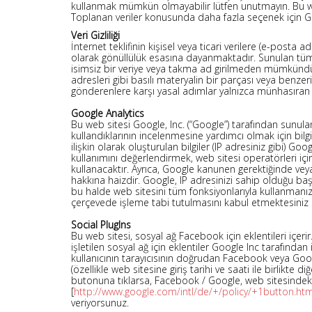
kullanmak mümkün olmayabilir lütfen unutmayın. Bu web s
Toplanan veriler konusunda daha fazla seçenek için Googl
Veri Gizliliği
İnternet teklifinin kişisel veya ticari verilere (e-posta 
olarak gönüllülük esasına dayanmaktadır. Sunulan tüm
isimsiz bir veriye veya takma ad girilmeden mümkündür.
adresleri gibi basılı materyalin bir parçası veya benzer
gönderenlere karşı yasal adımlar yalnızca münhasıran s
Google Analytics
Bu web sitesi Google, Inc. (“Google”) tarafından sunulan
kullandıklarının incelenmesine yardımcı olmak için bilg
ilişkin olarak oluşturulan bilgiler (IP adresiniz gibi) G
kullanımını değerlendirmek, web sitesi operatörleri için
kullanacaktır. Ayrıca, Google kanunen gerektiğinde vey
hakkına haizdir. Google, IP adresinizi sahip olduğu başk
bu halde web sitesini tüm fonksiyonlarıyla kullanmanızı
çerçevede işleme tabi tutulmasını kabul etmektesiniz
Social PlugIns
Bu web sitesi, sosyal ağ Facebook için eklentileri içeri
işletilen sosyal ağ için eklentiler Google Inc tarafınd
kullanıcının tarayıcısının doğrudan Facebook veya Goo
(özellikle web sitesine giriş tarihi ve saati ile birlik
butonuna tıklarsa, Facebook / Google, web sitesindeki zi
[
http://www.google.com/intl/de/+/policy/+1button.htm
veriyorsunuz.