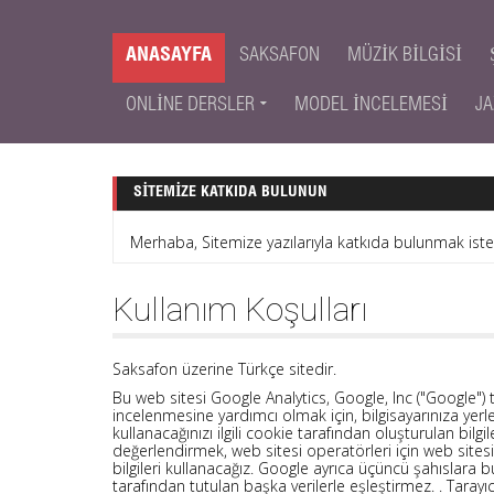
ANASAYFA
SAKSAFON
MÜZIK BILGISI
ONLINE DERSLER
MODEL İNCELEMESI
JA
SITEMIZE KATKIDA BULUNUN
Merhaba, Sitemize yazılarıyla katkıda bulunmak ist
Kullanım Koşulları
Saksafon üzerine Türkçe sitedir.
Bu web sitesi Google Analytics, Google, Inc ("Google") ta
incelenmesine yardımcı olmak için, bilgisayarınıza yerle
kullanacağınızı ilgili cookie tarafından oluşturulan bil
değerlendirmek, web sitesi operatörleri için web sitesi
bilgileri kullanacağız. Google ayrıca üçüncü şahıslara b
tarafından tutulan başka verilerle eşleştirmez. . Taray