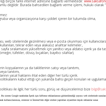
reği birçok farklı internet adresine bağlantı vermektedir.
www.saksafo
sorumlu değildir. Burada bahsedilen bağlantı verme işlemi, hukuki olarak 
emez:
ye, gruba veya organizasyona karşı şiddet içeren bir tutumda olma,
sı, web sitelerinde gezinilmesi veya e-posta okunması için kullanıcılara
ullanılan, tekrar eden veya alakasız anahtar kelimeler.,
sayfa sıralamasını yükseltmek için yanıltıcı veya aldatıcı içerik ya da ta
neğin; tüfekler, dövüş bıçakları, bayıltıcı silahlar),
n kopyalarının ya da taklitlerinin satışı veya tanıtımı,
veya tanıtımı,
arının yasal haklarını ihlal eden diğer her türlü içerik.
tikalarını kabul ettiği için yukarıda bahsi geçen konuları ve uygulama
olitikası ile ilgili; her türlü soru, görüş ve düşüncelerinizi bize
bilgi@sa
 Bu sistem Google tarafından İçerik için AdSense reklamlarının görüntülendiği yayıncı web sitelerinde sunulan
k kullanıcılarımıza, sitemize ve İnternet'teki diğer sitelere yaptıkları ziyaretlere dayalı reklamlar sunar.