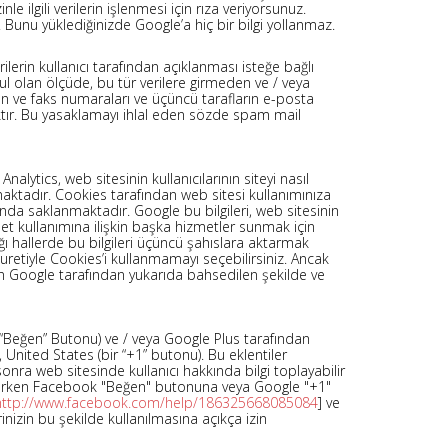
ilgili verilerin işlenmesi için rıza veriyorsunuz.
. Bunu yüklediğinizde Google’a hiç bir bilgi yollanmaz.
rilerin kullanıcı tarafından açıklanması isteğe bağlı
 olan ölçüde, bu tür verilere girmeden ve / veya
on ve faks numaraları ve üçüncü tarafların e-posta
asaktır. Bu yasaklamayı ihlal eden sözde spam mail
lytics, web sitesinin kullanıcılarının siteyi nasıl
nmaktadır. Cookies tarafından web sitesi kullanımınıza
arında saklanmaktadır. Google bu bilgileri, web sitesinin
rnet kullanımına ilişkin başka hizmetler sunmak için
ğı hallerde bu bilgileri üçüncü şahıslara aktarmak
suretiyle Cookies’i kullanmamayı seçebilirsiniz. Ancak
rin Google tarafından yukarıda bahsedilen şekilde ve
ir “Beğen” Butonu) ve / veya Google Plus tarafından
 United States (bir “+1” butonu). Bu eklentiler
ra web sitesinde kullanıcı hakkında bilgi toplayabilir
riş yaparken Facebook "Beğen" butonuna veya Google "+1"
http://www.facebook.com/help/186325668085084
] ve
erinizin bu şekilde kullanılmasına açıkça izin