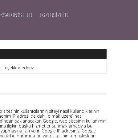
AKSAFONISTLER
EGZERSIZLER
. Teşekkür ederiz.
tesinin kullanıcılarının siteyi nasıl kullandıklarının
(anonim IP adresi de dahil olmak üzere) nasıl
rafından saklanacaktır. Google, web sitesinin kullanımını
ımına ilişkin başka hizmetler sunmak amacıyla bu
m yapmasına izin verir. Google IP adresinizi Google
, ancak bu durumda bu web sitesinin tüm işlevlerini