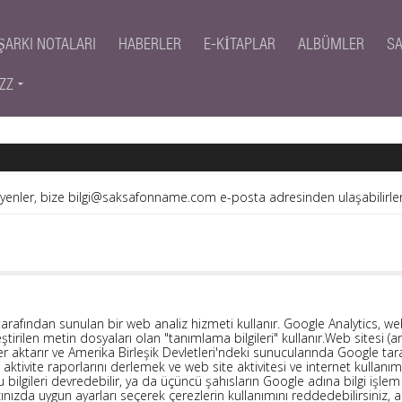
ŞARKI NOTALARI
HABERLER
E-KITAPLAR
ALBÜMLER
S
ZZ
eyenler, bize bilgi@saksafonname.com e-posta adresinden ulaşabilirler
rafından sunulan bir web analiz hizmeti kullanır. Google Analytics, web si
ştirilen metin dosyaları olan "tanımlama bilgileri" kullanır.Web sitesi 
giler aktarır ve Amerika Birleşik Devletleri'ndeki sunucularında Google ta
 aktivite raporlarını derlemek ve web site aktivitesi ve internet kullan
u bilgileri devredebilir, ya da üçüncü şahısların Google adına bilgi işle
ıcınızda uygun ayarları seçerek çerezlerin kullanımını reddedebilirsiniz