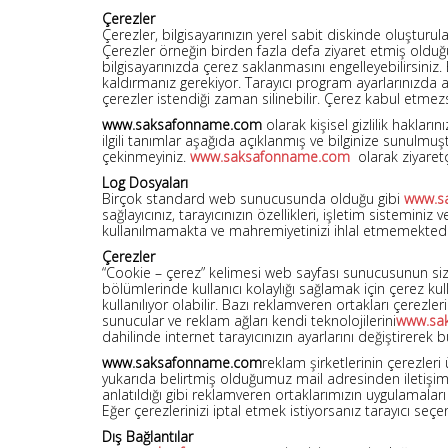
Çerezler
Çerezler, bilgisayarınızın yerel sabit diskinde oluşturul
Çerezler örneğin birden fazla defa ziyaret etmiş olduğun
bilgisayarınızda çerez saklanmasını engelleyebilirsiniz.
kaldırmanız gerekiyor. Tarayıcı program ayarlarınızda a
çerezler istendiği zaman silinebilir. Çerez kabul etmez
www.saksafonname.com
olarak kişisel gizlilik haklar
ilgili tanımlar aşağıda açıklanmış ve bilginize sunulmu
çekinmeyiniz.
www.saksafonname.com
olarak ziyaretç
Log Dosyaları
Birçok standard web sunucusunda olduğu gibi
www.s
sağlayıcınız, tarayıcınızın özellikleri, işletim sisteminiz
kullanılmamakta ve mahremiyetinizi ihlal etmemektedir. Ip
Çerezler
“Cookie – çerez” kelimesi web sayfası sunucusunun sizin
bölümlerinde kullanıcı kolaylığı sağlamak için çerez kul
kullanılıyor olabilir. Bazı reklamveren ortakları çerezl
sunucular ve reklam ağları kendi teknolojilerini
www.sa
dahilinde internet tarayıcınızın ayarlarını değiştirer
www.saksafonname.com
reklam şirketlerinin çerezler
yukarıda belirtmiş olduğumuz mail adresinden iletişim
anlatıldığı gibi reklamveren ortaklarımızın uygulamalar
Eğer çerezlerinizi iptal etmek istiyorsanız tarayıcı seçen
Dış Bağlantılar